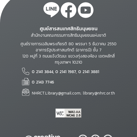
ศูนย์สารสนเทศสิทธิมนุษยชน
สำนักงานคณะกรรมการสิทธิมนุษยชนแห่งชาติ
ศูนย์ราชการเฉลิมพระเกียรติ 80 พรรษา 5 ธันวาคม 2550
อาคารรัฐประศาสนภักดี (อาคารบี) ชั้น 7
120 หมู่ที่ 3 ถนนแจ้งวัฒนะ แขวงทุ่งสองห้อง เขตหลักสี่
กรุงเทพฯ 10210
0 2141 3844, 0 2141 1987, 0 2141 3881
0 2143 7746
NHRCT.Library@gmail.com; library@nhrc.or.th