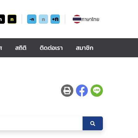
+ก
ก
ก
ก
ภาษาไทย
-ก
ศ
สถิติ
ติดต่อเรา
สมาชิก