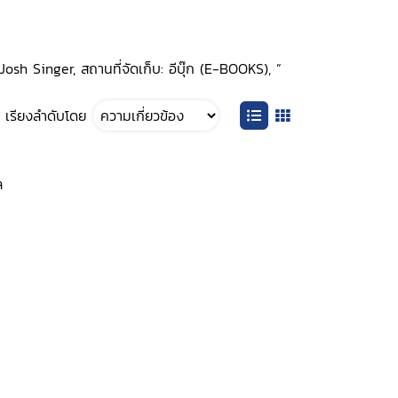
osh Singer, สถานที่จัดเก็บ: อีบุ๊ก (E-BOOKS), ”
เรียงลำดับโดย
ล