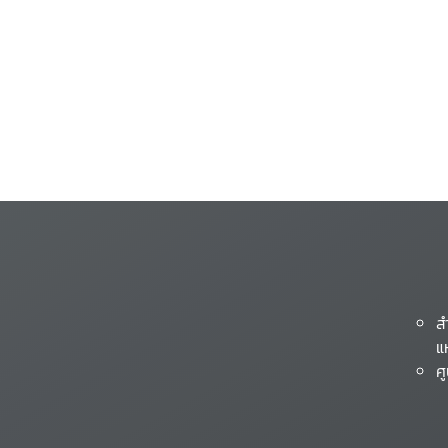
ส
แ
ศ