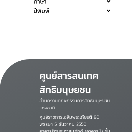
ภาษา
ปีพิมพ์
ศูนย์สารสนเทศ
สิทธิมนุษยชน
สำนักงานคณะกรรมการสิทธิมนุษยชน
แห่งชาติ
ศูนย์ราชการเฉลิมพระเกียรติ 80
พรรษา 5 ธันวาคม 2550
อาคารรัฐประศาสนภักดี (อาคารบี) ชั้น