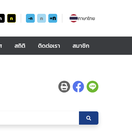
+ก
ก
ก
ก
ภาษาไทย
-ก
ศ
สถิติ
ติดต่อเรา
สมาชิก