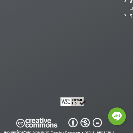
ส
แ
ศ
สงวนสิทธิ์ภายใต้สัญญาอนุญาต Creative Commons •
ดูรายละเอียดสัญญา