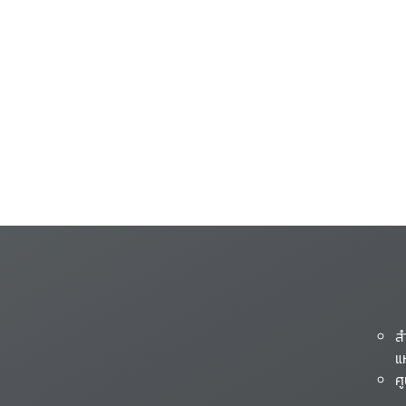
ส
แ
ศ