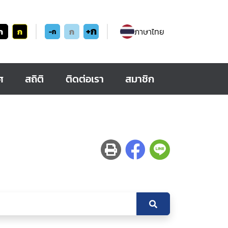
+ก
ก
ก
ก
ภาษาไทย
-ก
ศ
สถิติ
ติดต่อเรา
สมาชิก