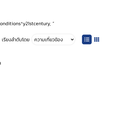
conditions^y21stcentury, ”
เรียงลำดับโดย
ล