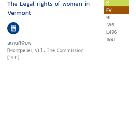
The Legal rights of women in
K
FV
Vermont
91
.W6
L496
1991
สถานที่พิมพ์:
[Montpelier, Vt.] : The Commission,
[1991].