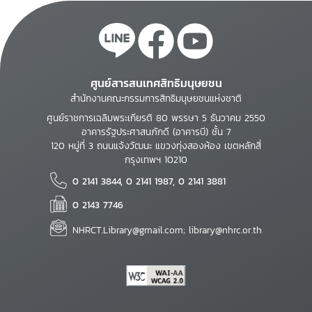
ศูนย์สารสนเทศสิทธิมนุษยชน
สำนักงานคณะกรรมการสิทธิมนุษยชนแห่งชาติ
ศูนย์ราชการเฉลิมพระเกียรติ 80 พรรษา 5 ธันวาคม 2550
อาคารรัฐประศาสนภักดี (อาคารบี) ชั้น 7
120 หมู่ที่ 3 ถนนแจ้งวัฒนะ แขวงทุ่งสองห้อง เขตหลักสี่
กรุงเทพฯ 10210
0 2141 3844, 0 2141 1987, 0 2141 3881
0 2143 7746
NHRCT.Library@gmail.com; library@nhrc.or.th