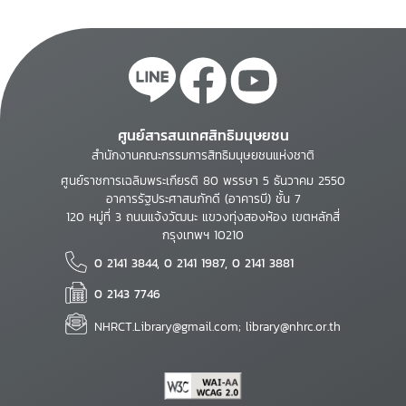
ศูนย์สารสนเทศสิทธิมนุษยชน
สำนักงานคณะกรรมการสิทธิมนุษยชนแห่งชาติ
ศูนย์ราชการเฉลิมพระเกียรติ 80 พรรษา 5 ธันวาคม 2550
อาคารรัฐประศาสนภักดี (อาคารบี) ชั้น 7
120 หมู่ที่ 3 ถนนแจ้งวัฒนะ แขวงทุ่งสองห้อง เขตหลักสี่
กรุงเทพฯ 10210
0 2141 3844, 0 2141 1987, 0 2141 3881
0 2143 7746
NHRCT.Library@gmail.com; library@nhrc.or.th