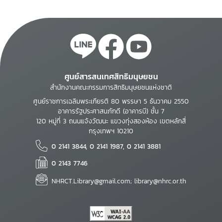
ศูนย์สารสนเทศสิทธิมนุษยชน
สำนักงานคณะกรรมการสิทธิมนุษยชนแห่งชาติ
ศูนย์ราชการเฉลิมพระเกียรติ 80 พรรษา 5 ธันวาคม 2550
อาคารรัฐประศาสนภักดี (อาคารบี) ชั้น 7
120 หมู่ที่ 3 ถนนแจ้งวัฒนะ แขวงทุ่งสองห้อง เขตหลักสี่
กรุงเทพฯ 10210
0 2141 3844, 0 2141 1987, 0 2141 3881
0 2143 7746
NHRCT.Library@gmail.com; library@nhrc.or.th