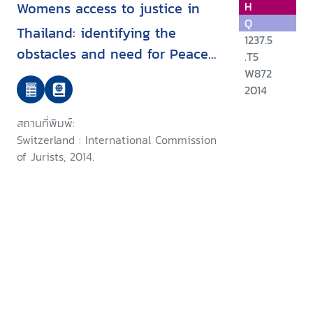
Womens access to justice in
H
Q
Thailand: identifying the
1237.5
obstacles and need for Peace
.T5
Foundation
W872
2014
สถานที่พิมพ์:
Switzerland : International Commission
of Jurists, 2014.