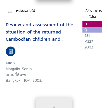
หนังสือทั่วไป
รายการ
โปรด
Review and assessment of the
H
Q
situation of the returned
281
Cambodian children and
M327
women trafficking to Thailand :
2002
and of the assistance and
reintegration mechanism
ผู้แต่ง:
inCambodia
Margallo, Sonia
สถานที่พิมพ์:
Bangkok : IOM, 2002.