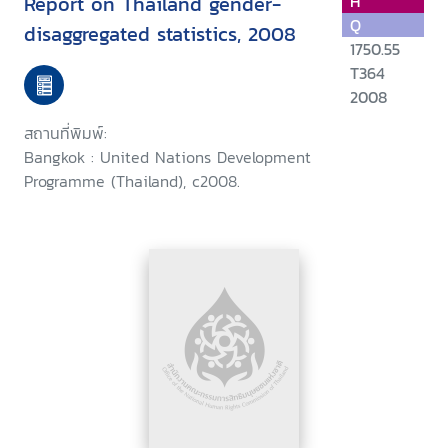
Report on Thailand gender-
H
Q
disaggregated statistics, 2008
1750.55
T364
2008
สถานที่พิมพ์:
Bangkok : United Nations Development
Programme (Thailand), c2008.