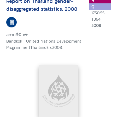
Report on Thailand gender-
H
Q
disaggregated statistics, 2008
1750.55
T364
2008
สถานที่พิมพ์:
Bangkok : United Nations Development
Programme (Thailand), c2008.