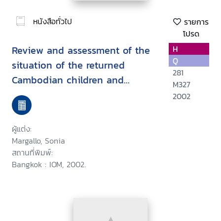
หนังสือทั่วไป
รายการ
โปรด
Review and assessment of the
H
Q
situation of the returned
281
Cambodian children and
M327
women trafficking to Thailand :
2002
and of the assistance and
reintegration mechanism
ผู้แต่ง:
inCambodia
Margallo, Sonia
สถานที่พิมพ์:
Bangkok : IOM, 2002.