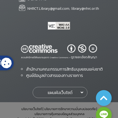
NHRCT.Library@gmail.com; library@nhrc.or.th
ดูรายละเอียดสัญญา
สงวนสิทธิ์ภายใต้สัญญาอนุญาต Creative Commons •
้
สำนักงานคณะกรรมการสิทธิมนุษยชนแห่งชาติ
ศูนย์ข้อมูลข่าวสารของทางราชการ
แผนผังเว็บไซต์
นโยบายเว็บไซต์
นโยบายการรักษาความมั่นคงปลอดภัย
นโยบายการคุ้มครองข้อมูลส่วนบุคคล