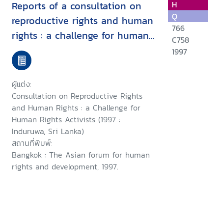
Reports of a consultation on
H
Q
reproductive rights and human
766
rights : a challenge for human
C758
rights activists : Induruwa, Sri
1997
Lanka, 28-30 January 1997 ;
and, a consultation on
ผู้แต่ง:
woman's rights as human
Consultation on Reproductive Rights
rights : a challenge for human
and Human Rights : a Challenge for
Human Rights Activists (1997 :
rights activists, Induruwa, Sri
Induruwa, Sri Lanka)
Lanka,1-4 February 1997
สถานที่พิมพ์:
Bangkok : The Asian forum for human
rights and development, 1997.