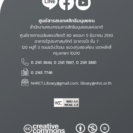
ศูนย์สารสนเทศสิทธิมนุษยชน
สำนักงานคณะกรรมการสิทธิมนุษยชนแห่งชาติ
ศูนย์ราชการเฉลิมพระเกียรติ 80 พรรษา 5 ธันวาคม 2550
อาคารรัฐประศาสนภักดี (อาคารบี) ชั้น 7
120 หมู่ที่ 3 ถนนแจ้งวัฒนะ แขวงทุ่งสองห้อง เขตหลักสี่
กรุงเทพฯ 10210
0 2141 3844, 0 2141 1987, 0 2141 3881
0 2143 7746
NHRCT.Library@gmail.com; library@nhrc.or.th