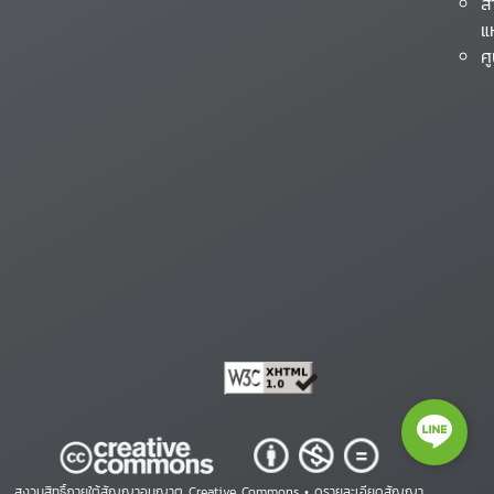
ส
แ
ศ
สงวนสิทธิ์ภายใต้สัญญาอนุญาต Creative Commons •
ดูรายละเอียดสัญญา