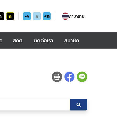
+ก
ก
ก
ก
ภาษาไทย
-ก
ศ
สถิติ
ติดต่อเรา
สมาชิก