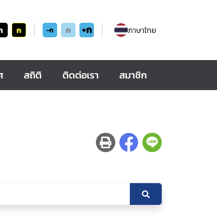
+ก
ก
ก
ก
ภาษาไทย
-ก
ศ
สถิติ
ติดต่อเรา
สมาชิก