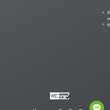
ส
แ
ศ