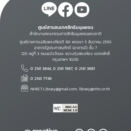
ศูนย์สารสนเทศสิทธิมนุษยชน
สำนักงานคณะกรรมการสิทธิมนุษยชนแห่งชาติ
ศูนย์ราชการเฉลิมพระเกียรติ 80 พรรษา 5 ธันวาคม 2550
อาคารรัฐประศาสนภักดี (อาคารบี) ชั้น 7
120 หมู่ที่ 3 ถนนแจ้งวัฒนะ แขวงทุ่งสองห้อง เขตหลักสี่
กรุงเทพฯ 10210
0 2141 3844, 0 2141 1987, 0 2141 3881
0 2143 7746
NHRCT.Library@gmail.com; library@nhrc.or.th