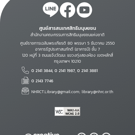
ศูนย์สารสนเทศสิทธิมนุษยชน
สำนักงานคณะกรรมการสิทธิมนุษยชนแห่งชาติ
ศูนย์ราชการเฉลิมพระเกียรติ 80 พรรษา 5 ธันวาคม 2550
อาคารรัฐประศาสนภักดี (อาคารบี) ชั้น 7
120 หมู่ที่ 3 ถนนแจ้งวัฒนะ แขวงทุ่งสองห้อง เขตหลักสี่
กรุงเทพฯ 10210
0 2141 3844, 0 2141 1987, 0 2141 3881
0 2143 7746
NHRCT.Library@gmail.com; library@nhrc.or.th