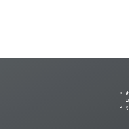
ส
แ
ศ