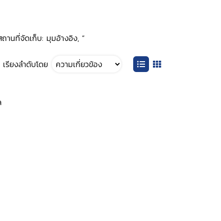
านที่จัดเก็บ: มุมอ้างอิง, ”
เรียงลำดับโดย
ล