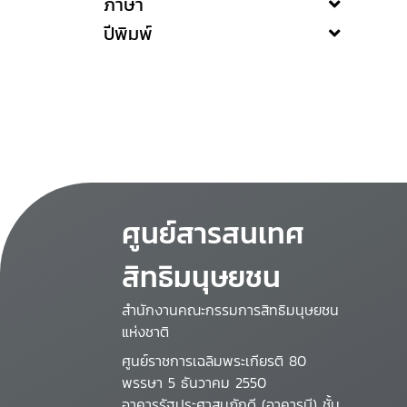
ภาษา
ปีพิมพ์
ศูนย์สารสนเทศ
สิทธิมนุษยชน
สำนักงานคณะกรรมการสิทธิมนุษยชน
แห่งชาติ
ศูนย์ราชการเฉลิมพระเกียรติ 80
พรรษา 5 ธันวาคม 2550
อาคารรัฐประศาสนภักดี (อาคารบี) ชั้น