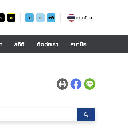
+ก
ก
ก
ก
ภาษาไทย
-ก
ศ
สถิติ
ติดต่อเรา
สมาชิก