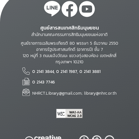
ศูนย์สารสนเทศสิทธิมนุษยชน
สำนักงานคณะกรรมการสิทธิมนุษยชนแห่งชาติ
ศูนย์ราชการเฉลิมพระเกียรติ 80 พรรษา 5 ธันวาคม 2550
อาคารรัฐประศาสนภักดี (อาคารบี) ชั้น 7
120 หมู่ที่ 3 ถนนแจ้งวัฒนะ แขวงทุ่งสองห้อง เขตหลักสี่
กรุงเทพฯ 10210
0 2141 3844, 0 2141 1987, 0 2141 3881
0 2143 7746
NHRCT.Library@gmail.com; library@nhrc.or.th