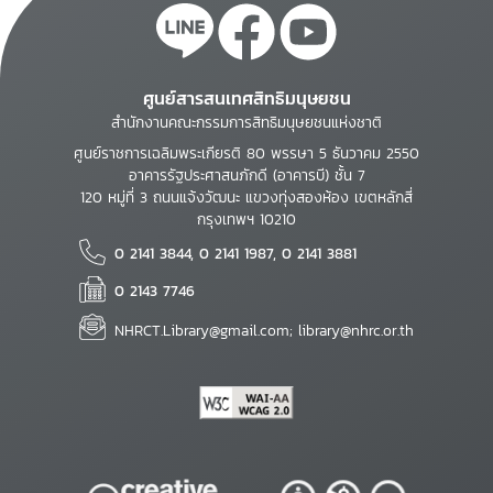
ศูนย์สารสนเทศสิทธิมนุษยชน
สำนักงานคณะกรรมการสิทธิมนุษยชนแห่งชาติ
ศูนย์ราชการเฉลิมพระเกียรติ 80 พรรษา 5 ธันวาคม 2550
อาคารรัฐประศาสนภักดี (อาคารบี) ชั้น 7
120 หมู่ที่ 3 ถนนแจ้งวัฒนะ แขวงทุ่งสองห้อง เขตหลักสี่
กรุงเทพฯ 10210
0 2141 3844, 0 2141 1987, 0 2141 3881
0 2143 7746
NHRCT.Library@gmail.com; library@nhrc.or.th