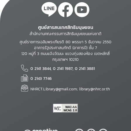
ศูนย์สารสนเทศสิทธิมนุษยชน
สำนักงานคณะกรรมการสิทธิมนุษยชนแห่งชาติ
ศูนย์ราชการเฉลิมพระเกียรติ 80 พรรษา 5 ธันวาคม 2550
อาคารรัฐประศาสนภักดี (อาคารบี) ชั้น 7
120 หมู่ที่ 3 ถนนแจ้งวัฒนะ แขวงทุ่งสองห้อง เขตหลักสี่
กรุงเทพฯ 10210
0 2141 3844, 0 2141 1987, 0 2141 3881
0 2143 7746
NHRCT.Library@gmail.com; library@nhrc.or.th