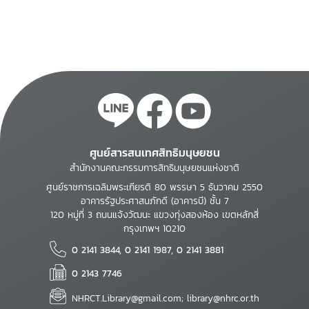
ศูนย์สารสนเทศสิทธิมนุษยชน
สำนักงานคณะกรรมการสิทธิมนุษยชนแห่งชาติ
ศูนย์ราชการเฉลิมพระเกียรติ 80 พรรษา 5 ธันวาคม 2550
อาคารรัฐประศาสนภักดี (อาคารบี) ชั้น 7
120 หมู่ที่ 3 ถนนแจ้งวัฒนะ แขวงทุ่งสองห้อง เขตหลักสี่
กรุงเทพฯ 10210
0 2141 3844, 0 2141 1987, 0 2141 3881
0 2143 7746
NHRCT.Library@gmail.com; library@nhrc.or.th