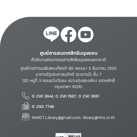
ศูนย์สารสนเทศสิทธิมนุษยชน
สำนักงานคณะกรรมการสิทธิมนุษยชนแห่งชาติ
ศูนย์ราชการเฉลิมพระเกียรติ 80 พรรษา 5 ธันวาคม 2550
อาคารรัฐประศาสนภักดี (อาคารบี) ชั้น 7
120 หมู่ที่ 3 ถนนแจ้งวัฒนะ แขวงทุ่งสองห้อง เขตหลักสี่
กรุงเทพฯ 10210
0 2141 3844, 0 2141 1987, 0 2141 3881
0 2143 7746
NHRCT.Library@gmail.com; library@nhrc.or.th