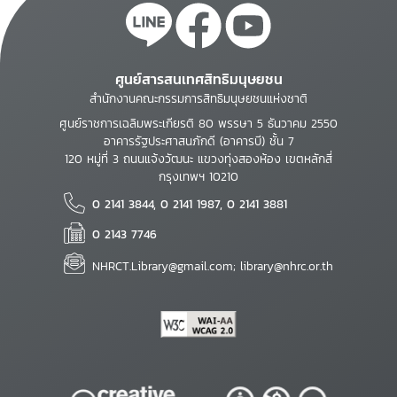
ศูนย์สารสนเทศสิทธิมนุษยชน
สำนักงานคณะกรรมการสิทธิมนุษยชนแห่งชาติ
ศูนย์ราชการเฉลิมพระเกียรติ 80 พรรษา 5 ธันวาคม 2550
อาคารรัฐประศาสนภักดี (อาคารบี) ชั้น 7
120 หมู่ที่ 3 ถนนแจ้งวัฒนะ แขวงทุ่งสองห้อง เขตหลักสี่
กรุงเทพฯ 10210
0 2141 3844, 0 2141 1987, 0 2141 3881
0 2143 7746
NHRCT.Library@gmail.com; library@nhrc.or.th