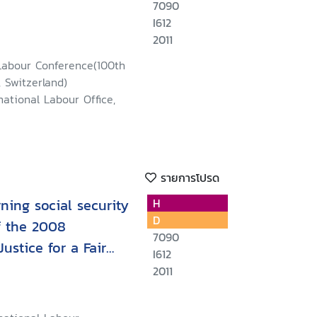
7090
I612
2011
 Labour Conference(100th
, Switzerland)
national Labour Office,
รายการโปรด
ning social security
H
D
f the 2008
7090
ustice for a Fair
I612
item on the agenda :
2011
ts on the
tions and