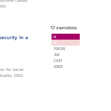
national Labour
ort of the
011.
on the application
recommendations
 of the constitution)
รายการโปรด
ecurity in a
H
N
700.55
.A8
C437
2003
er for Social
tudies, 2003.