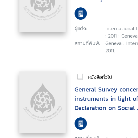
ผู้แต่ง:
International
: 2011 : Geneva
สถานที่พิมพ์:
Geneva : Inter
2011.
หนังสือทั่วไป
General Survey concer
instruments in light o
Declaration on Social J
Globalization : Third 
information and repor
application of conven