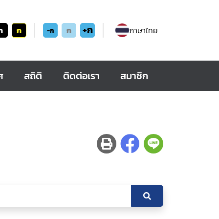
+ก
ก
ก
ก
ภาษาไทย
-ก
ศ
สถิติ
ติดต่อเรา
สมาชิก