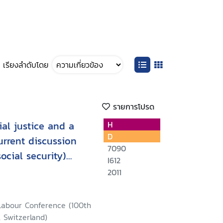
เรียงลำดับโดย
รายการโปรด
ial justice and a
H
D
current discussion
7090
ocial security)
I612
tion on Social
2011
lization, 2011 : sixth
 Labour Conference (100th
, Switzerland)