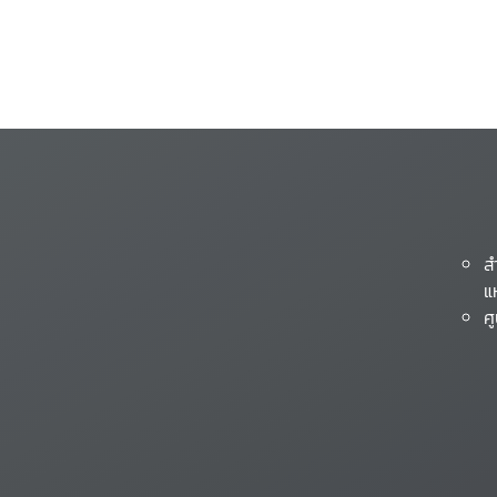
ส
แ
ศ