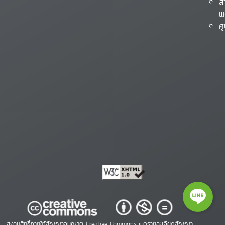
ส
แ
ศ
สงวนสิทธิ์ภายใต้สัญญาอนุญาต Creative Commons •
ดูรายละเอียดสัญญา