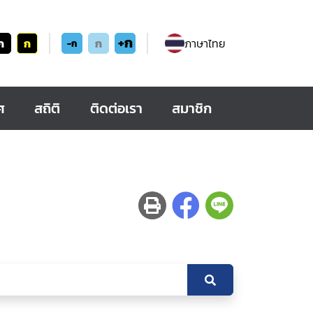
+ก
ก
ก
ก
ภาษาไทย
-ก
ศ
สถิติ
ติดต่อเรา
สมาชิก