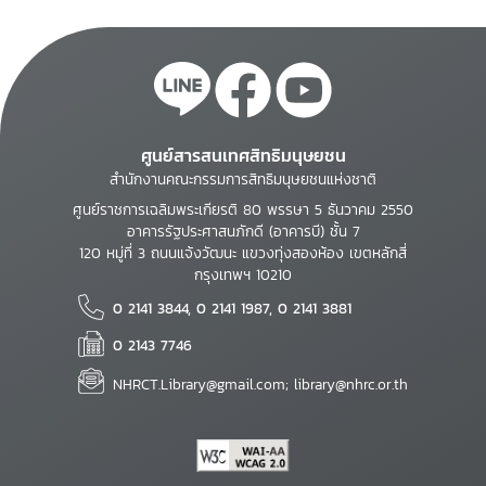
ศูนย์สารสนเทศสิทธิมนุษยชน
สำนักงานคณะกรรมการสิทธิมนุษยชนแห่งชาติ
ศูนย์ราชการเฉลิมพระเกียรติ 80 พรรษา 5 ธันวาคม 2550
อาคารรัฐประศาสนภักดี (อาคารบี) ชั้น 7
120 หมู่ที่ 3 ถนนแจ้งวัฒนะ แขวงทุ่งสองห้อง เขตหลักสี่
กรุงเทพฯ 10210
0 2141 3844, 0 2141 1987, 0 2141 3881
0 2143 7746
NHRCT.Library@gmail.com; library@nhrc.or.th