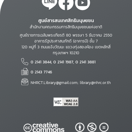
ศูนย์สารสนเทศสิทธิมนุษยชน
สำนักงานคณะกรรมการสิทธิมนุษยชนแห่งชาติ
ศูนย์ราชการเฉลิมพระเกียรติ 80 พรรษา 5 ธันวาคม 2550
อาคารรัฐประศาสนภักดี (อาคารบี) ชั้น 7
120 หมู่ที่ 3 ถนนแจ้งวัฒนะ แขวงทุ่งสองห้อง เขตหลักสี่
กรุงเทพฯ 10210
0 2141 3844, 0 2141 1987, 0 2141 3881
0 2143 7746
NHRCT.Library@gmail.com; library@nhrc.or.th