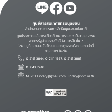
ศูนย์สารสนเทศสิทธิมนุษยชน
สำนักงานคณะกรรมการสิทธิมนุษยชนแห่งชาติ
ศูนย์ราชการเฉลิมพระเกียรติ 80 พรรษา 5 ธันวาคม 2550
อาคารรัฐประศาสนภักดี (อาคารบี) ชั้น 7
120 หมู่ที่ 3 ถนนแจ้งวัฒนะ แขวงทุ่งสองห้อง เขตหลักสี่
กรุงเทพฯ 10210
0 2141 3844, 0 2141 1987, 0 2141 3881
0 2143 7746
NHRCT.Library@gmail.com; library@nhrc.or.th