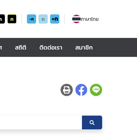
+ก
ก
ก
ก
ภาษาไทย
-ก
ศ
สถิติ
ติดต่อเรา
สมาชิก