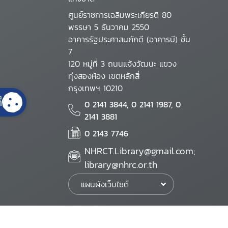
ศูนย์ราชการเฉลิมพระเกียรติ 80
พรรษา 5 ธันวาคม 2550
อาคารรัฐประศาสนภักดี (อาคารบี) ชั้น
7
120 หมู่ที่ 3 ถนนแจ้งวัฒนะ แขวง
ทุ่งสองห้อง เขตหลักสี่
กรุงเทพฯ 10210
้
0 2141 3844, 0 2141 1987, 0
2141 3881
0 2143 7746
NHRCT.Library@gmail.com;
library@nhrc.or.th
แผนผังเว็บไซต์
นโยบายเว็บไซต์
นโยบายการรักษาความมั่นคงปลอดภัย
นโยบายการคุ้มครองข