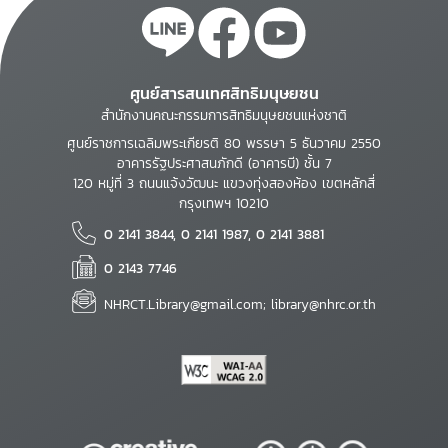
ศูนย์สารสนเทศสิทธิมนุษยชน
สำนักงานคณะกรรมการสิทธิมนุษยชนแห่งชาติ
ศูนย์ราชการเฉลิมพระเกียรติ 80 พรรษา 5 ธันวาคม 2550
อาคารรัฐประศาสนภักดี (อาคารบี) ชั้น 7
120 หมู่ที่ 3 ถนนแจ้งวัฒนะ แขวงทุ่งสองห้อง เขตหลักสี่
กรุงเทพฯ 10210
0 2141 3844, 0 2141 1987, 0 2141 3881
0 2143 7746
NHRCT.Library@gmail.com; library@nhrc.or.th