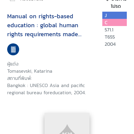
โปรด
Manual on rights-based
J
C
education : global human
571.1
rights requirements made
T655
simple
2004
ผู้แต่ง:
Tomasevski, Katarina
สถานที่พิมพ์:
Bangkok : UNESCO Asia and pacific
regional bureau foreducation, 2004.