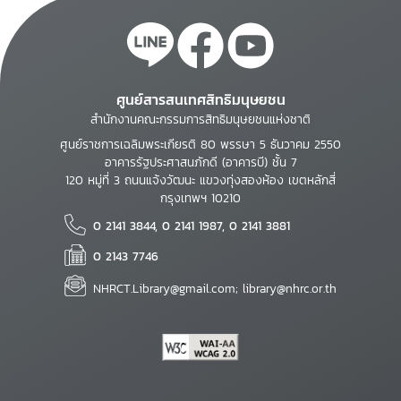
ศูนย์สารสนเทศสิทธิมนุษยชน
สำนักงานคณะกรรมการสิทธิมนุษยชนแห่งชาติ
ศูนย์ราชการเฉลิมพระเกียรติ 80 พรรษา 5 ธันวาคม 2550
อาคารรัฐประศาสนภักดี (อาคารบี) ชั้น 7
120 หมู่ที่ 3 ถนนแจ้งวัฒนะ แขวงทุ่งสองห้อง เขตหลักสี่
กรุงเทพฯ 10210
0 2141 3844, 0 2141 1987, 0 2141 3881
0 2143 7746
NHRCT.Library@gmail.com; library@nhrc.or.th