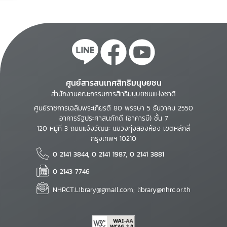
ศูนย์สารสนเทศสิทธิมนุษยชน
สำนักงานคณะกรรมการสิทธิมนุษยชนแห่งชาติ
ศูนย์ราชการเฉลิมพระเกียรติ 80 พรรษา 5 ธันวาคม 2550
อาคารรัฐประศาสนภักดี (อาคารบี) ชั้น 7
120 หมู่ที่ 3 ถนนแจ้งวัฒนะ แขวงทุ่งสองห้อง เขตหลักสี่
กรุงเทพฯ 10210
0 2141 3844, 0 2141 1987, 0 2141 3881
0 2143 7746
NHRCT.Library@gmail.com; library@nhrc.or.th