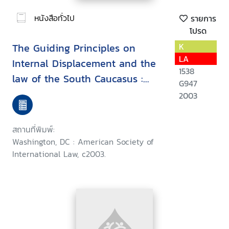
หนังสือทั่วไป
รายการ
โปรด
The Guiding Principles on
K
LA
Internal Displacement and the
1538
law of the South Caucasus :
G947
Georgia, Armenia, Azerbaijan
2003
สถานที่พิมพ์:
Washington, DC : American Society of
International Law, c2003.