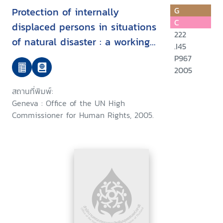
Protection of internally
G
C
displaced persons in situations
222
of natural disaster : a working
.I45
visit to Asia by the
P967
Representative of the United
2005
Nations Secretary-General on
สถานที่พิมพ์:
the Human Rights of Internally
Geneva : Office of the UN High
Displaced Persons, Walter Kalin,
Commissioner for Human Rights, 2005.
27 February to 5 March 2005