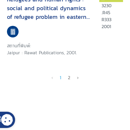
3230
social and political dynamics
.R45
of refugee problem in eastern
R333
and north-eastern India
2001
สถานที่พิมพ์:
Jaipur : Rawat Publications, 2001.
‹
1
2
›
้