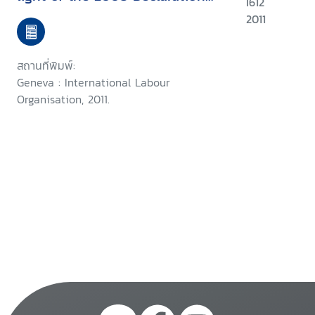
I612
on Social Justice for a Fair
2011
Globalization : Third item on
the agenda : information and
สถานที่พิมพ์:
reports on the application of
Geneva : International Labour
conventions and
Organisation, 2011.
recommendations : report of
the committee of experts on
the application of conventions
and recommendations (articles
19, 22 and 35 of the
constitution)