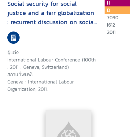
Social security for social
H
D
justice and a fair globalization
7090
: recurrent discussion on social
I612
protection (social security)
2011
under the ILO Declaration on
Social Justice for a Fair
ผู้แต่ง:
Globalization, 2011 : sixth item
International Labour Conference (100th
on the agenda
: 2011 : Geneva, Switzerland)
สถานที่พิมพ์:
Geneva : International Labour
Organization, 2011.