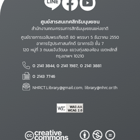
ศูนย์สารสนเทศสิทธิมนุษยชน
สำนักงานคณะกรรมการสิทธิมนุษยชนแห่งชาติ
ศูนย์ราชการเฉลิมพระเกียรติ 80 พรรษา 5 ธันวาคม 2550
อาคารรัฐประศาสนภักดี (อาคารบี) ชั้น 7
120 หมู่ที่ 3 ถนนแจ้งวัฒนะ แขวงทุ่งสองห้อง เขตหลักสี่
กรุงเทพฯ 10210
0 2141 3844, 0 2141 1987, 0 2141 3881
0 2143 7746
NHRCT.Library@gmail.com; library@nhrc.or.th