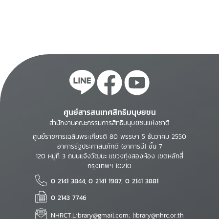
ศูนย์สารสนเทศสิทธิมนุษยชน
สำนักงานคณะกรรมการสิทธิมนุษยชนแห่งชาติ
ศูนย์ราชการเฉลิมพระเกียรติ 80 พรรษา 5 ธันวาคม 2550
อาคารรัฐประศาสนภักดี (อาคารบี) ชั้น 7
120 หมู่ที่ 3 ถนนแจ้งวัฒนะ แขวงทุ่งสองห้อง เขตหลักสี่
กรุงเทพฯ 10210
0 2141 3844, 0 2141 1987, 0 2141 3881
0 2143 7746
NHRCT.Library@gmail.com; library@nhrc.or.th