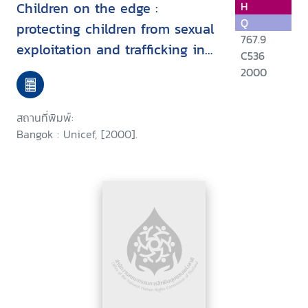
Children on the edge :
H
Q
protecting children from sexual
767.9
exploitation and trafficking in
C536
East Asia and the Pacific
2000
สถานที่พิมพ์:
Bangok : Unicef, [2000].