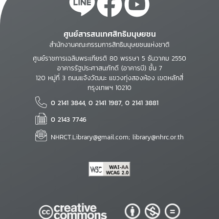
ศูนย์สารสนเทศสิทธิมนุษยชน
สำนักงานคณะกรรมการสิทธิมนุษยชนแห่งชาติ
ศูนย์ราชการเฉลิมพระเกียรติ 80 พรรษา 5 ธันวาคม 2550
อาคารรัฐประศาสนภักดี (อาคารบี) ชั้น 7
120 หมู่ที่ 3 ถนนแจ้งวัฒนะ แขวงทุ่งสองห้อง เขตหลักสี่
กรุงเทพฯ 10210
0 2141 3844, 0 2141 1987, 0 2141 3881
0 2143 7746
NHRCT.Library@gmail.com; library@nhrc.or.th