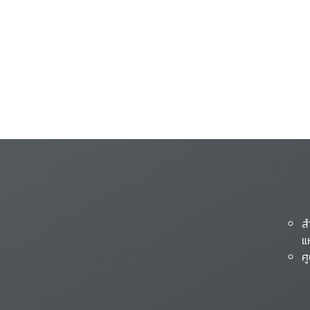
ส
แ
ศ