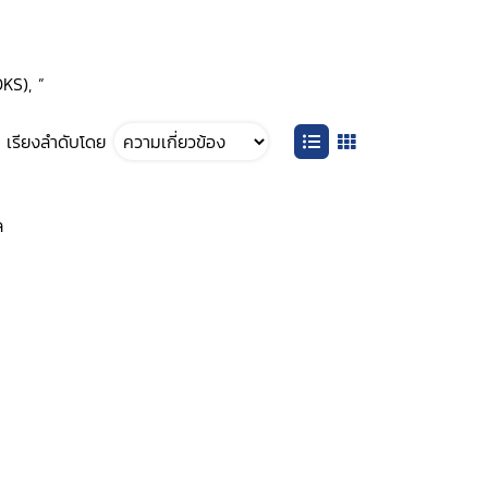
OKS), ”
เรียงลำดับโดย
ล