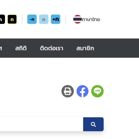
+ก
ก
ก
ก
ภาษาไทย
-ก
ศ
สถิติ
ติดต่อเรา
สมาชิก