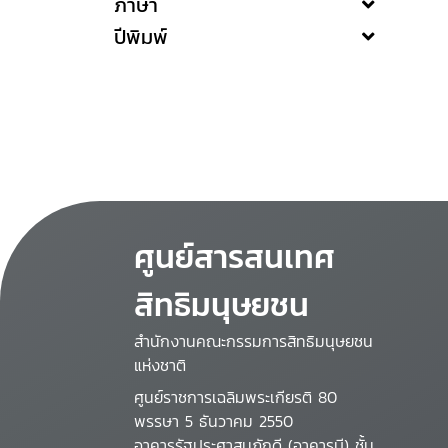
ภาษา
ปีพิมพ์
ศูนย์สารสนเทศ
สิทธิมนุษยชน
สำนักงานคณะกรรมการสิทธิมนุษยชน
แห่งชาติ
ศูนย์ราชการเฉลิมพระเกียรติ 80
พรรษา 5 ธันวาคม 2550
อาคารรัฐประศาสนภักดี (อาคารบี) ชั้น