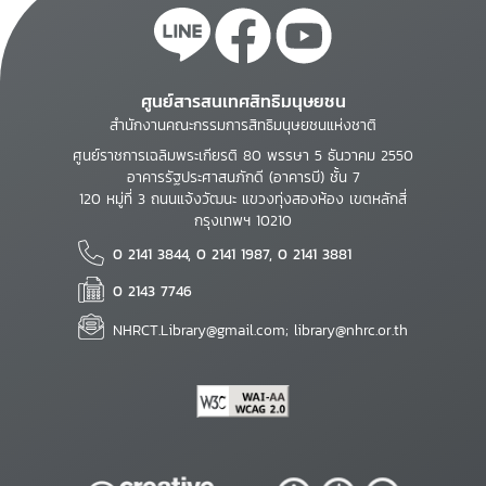
ศูนย์สารสนเทศสิทธิมนุษยชน
สำนักงานคณะกรรมการสิทธิมนุษยชนแห่งชาติ
ศูนย์ราชการเฉลิมพระเกียรติ 80 พรรษา 5 ธันวาคม 2550
อาคารรัฐประศาสนภักดี (อาคารบี) ชั้น 7
120 หมู่ที่ 3 ถนนแจ้งวัฒนะ แขวงทุ่งสองห้อง เขตหลักสี่
กรุงเทพฯ 10210
0 2141 3844, 0 2141 1987, 0 2141 3881
0 2143 7746
NHRCT.Library@gmail.com; library@nhrc.or.th