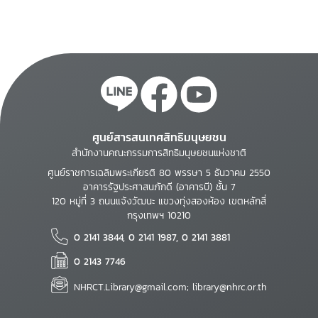
ศูนย์สารสนเทศสิทธิมนุษยชน
สำนักงานคณะกรรมการสิทธิมนุษยชนแห่งชาติ
ศูนย์ราชการเฉลิมพระเกียรติ 80 พรรษา 5 ธันวาคม 2550
อาคารรัฐประศาสนภักดี (อาคารบี) ชั้น 7
120 หมู่ที่ 3 ถนนแจ้งวัฒนะ แขวงทุ่งสองห้อง เขตหลักสี่
กรุงเทพฯ 10210
0 2141 3844, 0 2141 1987, 0 2141 3881
0 2143 7746
NHRCT.Library@gmail.com; library@nhrc.or.th