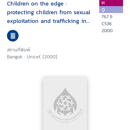
Children on the edge :
H
Q
protecting children from sexual
767.9
exploitation and trafficking in
C536
East Asia and the Pacific
2000
สถานที่พิมพ์:
Bangok : Unicef, [2000].