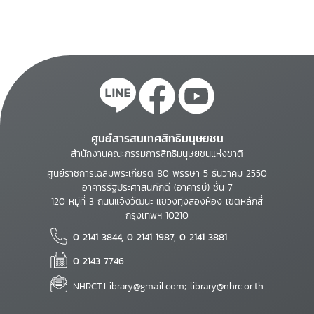
ศูนย์สารสนเทศสิทธิมนุษยชน
สำนักงานคณะกรรมการสิทธิมนุษยชนแห่งชาติ
ศูนย์ราชการเฉลิมพระเกียรติ 80 พรรษา 5 ธันวาคม 2550
อาคารรัฐประศาสนภักดี (อาคารบี) ชั้น 7
120 หมู่ที่ 3 ถนนแจ้งวัฒนะ แขวงทุ่งสองห้อง เขตหลักสี่
กรุงเทพฯ 10210
0 2141 3844, 0 2141 1987, 0 2141 3881
0 2143 7746
NHRCT.Library@gmail.com; library@nhrc.or.th