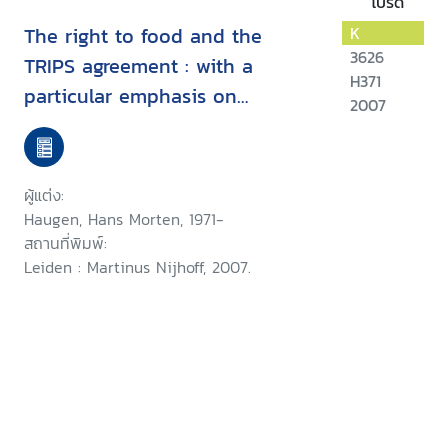
โปรด
The right to food and the
K
3626
TRIPS agreement : with a
H371
particular emphasis on
2007
developing countries' measures
for food production and
distribution
ผู้แต่ง:
Haugen, Hans Morten, 1971-
สถานที่พิมพ์:
Leiden : Martinus Nijhoff, 2007.