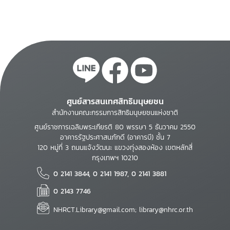
ศูนย์สารสนเทศสิทธิมนุษยชน
สำนักงานคณะกรรมการสิทธิมนุษยชนแห่งชาติ
ศูนย์ราชการเฉลิมพระเกียรติ 80 พรรษา 5 ธันวาคม 2550
อาคารรัฐประศาสนภักดี (อาคารบี) ชั้น 7
120 หมู่ที่ 3 ถนนแจ้งวัฒนะ แขวงทุ่งสองห้อง เขตหลักสี่
กรุงเทพฯ 10210
0 2141 3844, 0 2141 1987, 0 2141 3881
0 2143 7746
NHRCT.Library@gmail.com; library@nhrc.or.th