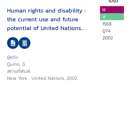
โปรด
Human rights and disability :
H
V
the current use and future
1568
potential of United Nations
Q74
human rights instruments inthe
2002
context of disability
ผู้แต่ง:
Quinn, G.
สถานที่พิมพ์:
New York : United Nations, 2002.