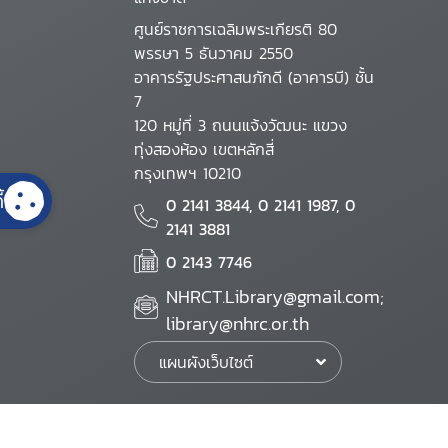
ศูนย์ราชการเฉลิมพระเกียรติ 80
พรรษา 5 ธันวาคม 2550
อาคารรัฐประศาสนภักดี (อาคารบี) ชั้น
7
120 หมู่ที่ 3 ถนนแจ้งวัฒนะ แขวง
ทุ่งสองห้อง เขตหลักสี่
กรุงเทพฯ 10210
้
0 2141 3844, 0 2141 1987, 0
2141 3881
0 2143 7746
NHRCT.Library@gmail.com;
library@nhrc.or.th
แผนผังเว็บไซต์
นโยบายเว็บไซต์
นโยบายการรักษาความมั่นคงปลอดภัย
นโยบายการคุ้มครองข