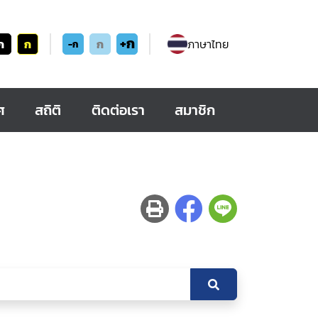
+ก
ก
ก
ก
ภาษาไทย
-ก
ศ
สถิติ
ติดต่อเรา
สมาชิก