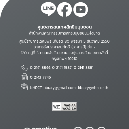
ศูนย์สารสนเทศสิทธิมนุษยชน
สำนักงานคณะกรรมการสิทธิมนุษยชนแห่งชาติ
ศูนย์ราชการเฉลิมพระเกียรติ 80 พรรษา 5 ธันวาคม 2550
อาคารรัฐประศาสนภักดี (อาคารบี) ชั้น 7
120 หมู่ที่ 3 ถนนแจ้งวัฒนะ แขวงทุ่งสองห้อง เขตหลักสี่
กรุงเทพฯ 10210
0 2141 3844, 0 2141 1987, 0 2141 3881
0 2143 7746
NHRCT.Library@gmail.com; library@nhrc.or.th