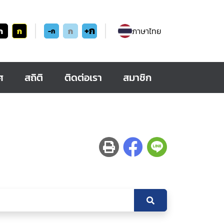
+ก
ก
ก
ก
ภาษาไทย
-ก
ศ
สถิติ
ติดต่อเรา
สมาชิก