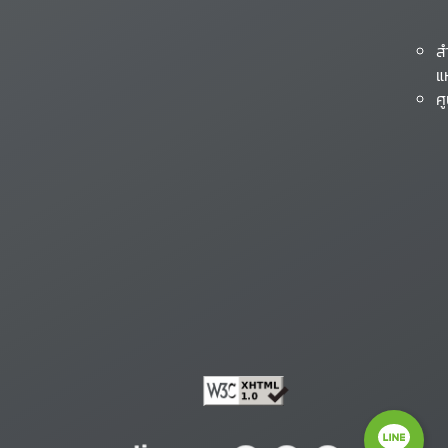
ส
แ
ศ