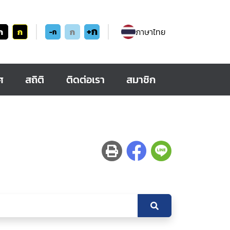
+ก
ก
ก
ก
ภาษาไทย
-ก
ศ
สถิติ
ติดต่อเรา
สมาชิก