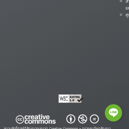
ส
แ
ศ
สงวนสิทธิ์ภายใต้สัญญาอนุญาต Creative Commons •
ดูรายละเอียดสัญญา