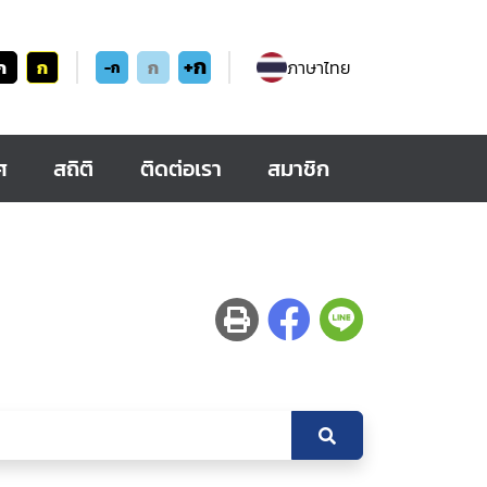
+ก
ก
ก
ก
ภาษาไทย
-ก
ศ
สถิติ
ติดต่อเรา
สมาชิก