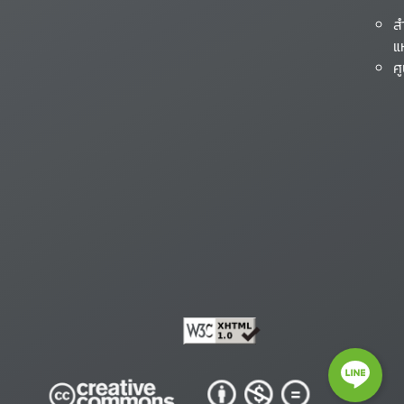
ส
แ
ศ