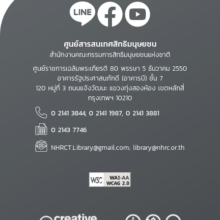
ศูนย์สารสนเทศสิทธิมนุษยชน
สำนักงานคณะกรรมการสิทธิมนุษยชนแห่งชาติ
ศูนย์ราชการเฉลิมพระเกียรติ 80 พรรษา 5 ธันวาคม 2550
อาคารรัฐประศาสนภักดี (อาคารบี) ชั้น 7
120 หมู่ที่ 3 ถนนแจ้งวัฒนะ แขวงทุ่งสองห้อง เขตหลักสี่
กรุงเทพฯ 10210
0 2141 3844, 0 2141 1987, 0 2141 3881
0 2143 7746
NHRCT.Library@gmail.com; library@nhrc.or.th