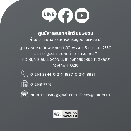
ศูนย์สารสนเทศสิทธิมนุษยชน
สำนักงานคณะกรรมการสิทธิมนุษยชนแห่งชาติ
ศูนย์ราชการเฉลิมพระเกียรติ 80 พรรษา 5 ธันวาคม 2550
อาคารรัฐประศาสนภักดี (อาคารบี) ชั้น 7
120 หมู่ที่ 3 ถนนแจ้งวัฒนะ แขวงทุ่งสองห้อง เขตหลักสี่
กรุงเทพฯ 10210
0 2141 3844, 0 2141 1987, 0 2141 3881
0 2143 7746
NHRCT.Library@gmail.com; library@nhrc.or.th