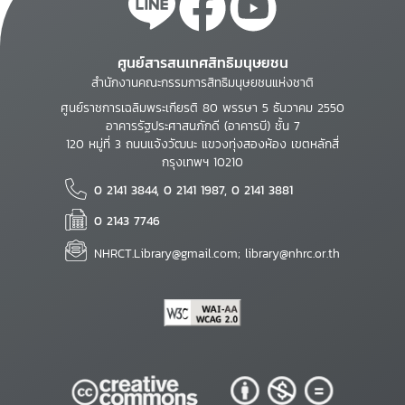
ศูนย์สารสนเทศสิทธิมนุษยชน
สำนักงานคณะกรรมการสิทธิมนุษยชนแห่งชาติ
ศูนย์ราชการเฉลิมพระเกียรติ 80 พรรษา 5 ธันวาคม 2550
อาคารรัฐประศาสนภักดี (อาคารบี) ชั้น 7
120 หมู่ที่ 3 ถนนแจ้งวัฒนะ แขวงทุ่งสองห้อง เขตหลักสี่
กรุงเทพฯ 10210
0 2141 3844, 0 2141 1987, 0 2141 3881
0 2143 7746
NHRCT.Library@gmail.com; library@nhrc.or.th