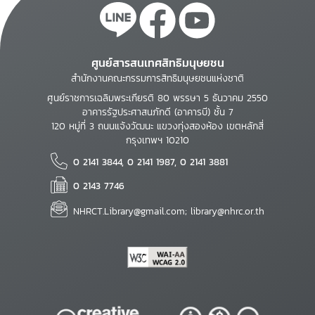
ศูนย์สารสนเทศสิทธิมนุษยชน
สำนักงานคณะกรรมการสิทธิมนุษยชนแห่งชาติ
ศูนย์ราชการเฉลิมพระเกียรติ 80 พรรษา 5 ธันวาคม 2550
อาคารรัฐประศาสนภักดี (อาคารบี) ชั้น 7
120 หมู่ที่ 3 ถนนแจ้งวัฒนะ แขวงทุ่งสองห้อง เขตหลักสี่
กรุงเทพฯ 10210
0 2141 3844, 0 2141 1987, 0 2141 3881
0 2143 7746
NHRCT.Library@gmail.com; library@nhrc.or.th