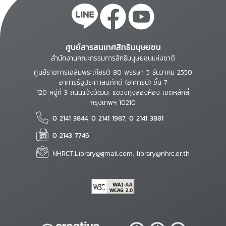
ศูนย์สารสนเทศสิทธิมนุษยชน
สำนักงานคณะกรรมการสิทธิมนุษยชนแห่งชาติ
ศูนย์ราชการเฉลิมพระเกียรติ 80 พรรษา 5 ธันวาคม 2550
อาคารรัฐประศาสนภักดี (อาคารบี) ชั้น 7
120 หมู่ที่ 3 ถนนแจ้งวัฒนะ แขวงทุ่งสองห้อง เขตหลักสี่
กรุงเทพฯ 10210
0 2141 3844, 0 2141 1987, 0 2141 3881
0 2143 7746
NHRCT.Library@gmail.com; library@nhrc.or.th